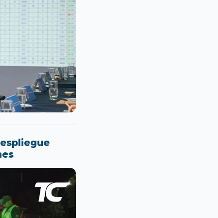
despliegue
nes