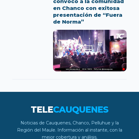
convocó a la comunidad
en Chanco con exitosa
presentación de “Fuera
de Norma”
TELE
CAUQUENES
Noticias de Cauquenes, Chanco, Pelluhue y la
Región del Maule. Información al instante, con la
mejor cobertura y análisis.