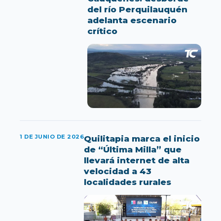
del río Perquilauquén
adelanta escenario
crítico
1 DE JUNIO DE 2026
Quilitapia marca el inicio
de “Última Milla” que
llevará internet de alta
velocidad a 43
localidades rurales