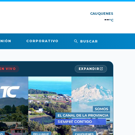
CAUQUENES
--
°C
INIÓN
CORPORATIVO
BUSCAR
EN VIVO
EXPANDIR