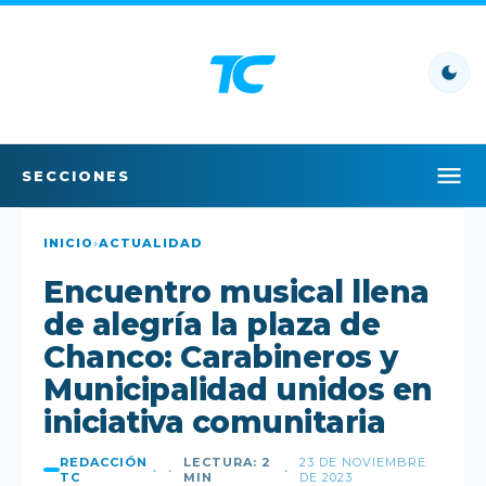
SECCIONES
INICIO
INICIO
›
ACTUALIDAD
Encuentro musical llena
LO ÚLTIMO
de alegría la plaza de
LO MÁS LEÍDO
Chanco: Carabineros y
Municipalidad unidos en
POLÍTICA
iniciativa comunitaria
POLICIAL
REDACCIÓN
LECTURA: 2
23 DE NOVIEMBRE
•
•
•
TC
MIN
DE 2023