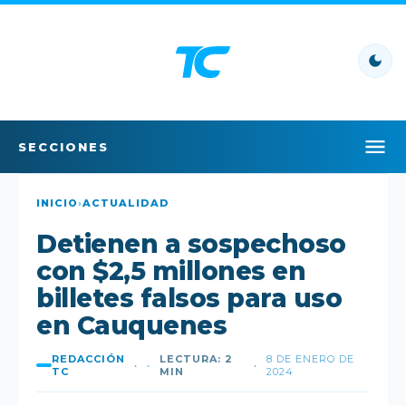
SECCIONES
INICIO
INICIO
›
ACTUALIDAD
Detienen a sospechoso
LO ÚLTIMO
con $2,5 millones en
LO MÁS LEÍDO
billetes falsos para uso
en Cauquenes
POLÍTICA
REDACCIÓN
LECTURA: 2
8 DE ENERO DE
•
•
•
POLICIAL
TC
MIN
2024