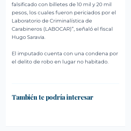
falsificado con billetes de 10 mil y 20 mil
pesos, los cuales fueron periciados por el
Laboratorio de Criminalística de
Carabineros (LABOCAR)”, señaló el fiscal
Hugo Saravia.
El imputado cuenta con una condena por
el delito de robo en lugar no habitado.
SIGUIENTE
SIGUIENTE
Seremi de Desarrollo Social y Familia
SIGUIENTE
FONDEVE 2026: Entrega de más de $66
mantiene despliegue para apoyar a
También te podría interesar
Valparaíso vuelve a posicionarse como
millones a 62 juntas de vecinos en
niños y adolescentes durante la
la ciudad con la conexión a internet
Cauquenes
emergencia.
más rápida del mundo