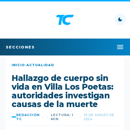
SECCIONES
INICIO
INICIO
›
ACTUALIDAD
Hallazgo de cuerpo sin
LO ÚLTIMO
vida en Villa Los Poetas:
LO MÁS LEÍDO
autoridades investigan
causas de la muerte
POLÍTICA
REDACCIÓN
LECTURA: 1
19 DE MARZO DE
•
•
•
POLICIAL
TC
MIN
2024