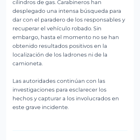
cilindros de gas. Carabineros han
desplegado una intensa búsqueda para
dar con el paradero de los responsables y
recuperar el vehículo robado. Sin
embargo, hasta el momento no se han
obtenido resultados positivos en la
localización de los ladrones ni de la
camioneta.
Las autoridades continúan con las
investigaciones para esclarecer los
hechos y capturar a los involucrados en
este grave incidente.
SIGUIENTE
SIGUIENTE
Mundo Telecomunicaciones consolida
SIGUIENTE
Seremi de Desarrollo Social y Familia