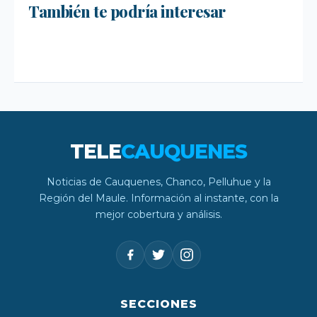
el crecimiento de Mundo Móvil y
También te podría interesar
FONDEVE 2026: Entrega de más de $66
mantiene despliegue para apoyar a
avanza en su estrategia para construir
millones a 62 juntas de vecinos en
niños y adolescentes durante la
un ecosistema de conectividad
Cauquenes
emergencia.
TELE
CAUQUENES
Noticias de Cauquenes, Chanco, Pelluhue y la
Región del Maule. Información al instante, con la
mejor cobertura y análisis.
SECCIONES