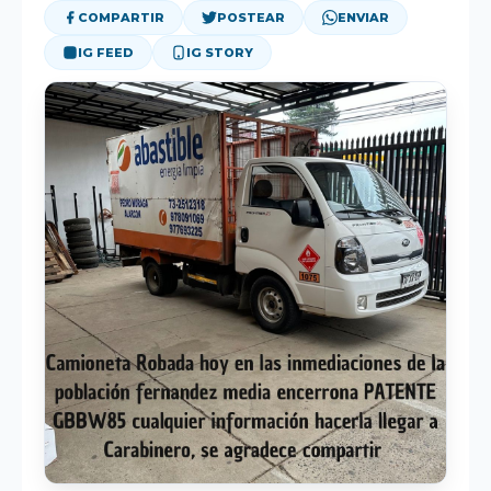
DEPORTES
COMPARTIR
POSTEAR
ENVIAR
IG FEED
IG STORY
OPINIÓN
CORPORATIVO
BUSCAR