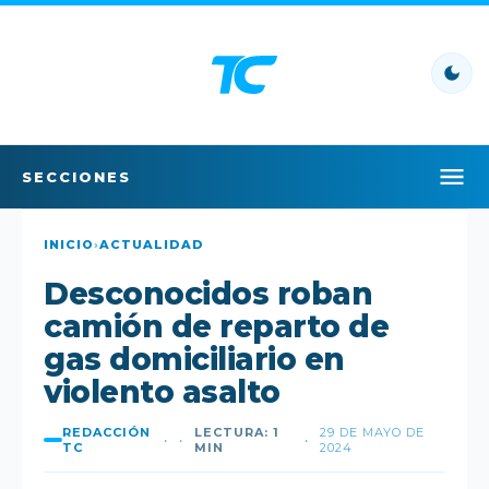
SECCIONES
INICIO
INICIO
›
ACTUALIDAD
Desconocidos roban
LO ÚLTIMO
camión de reparto de
LO MÁS LEÍDO
gas domiciliario en
violento asalto
POLÍTICA
REDACCIÓN
LECTURA: 1
29 DE MAYO DE
•
•
•
POLICIAL
TC
MIN
2024