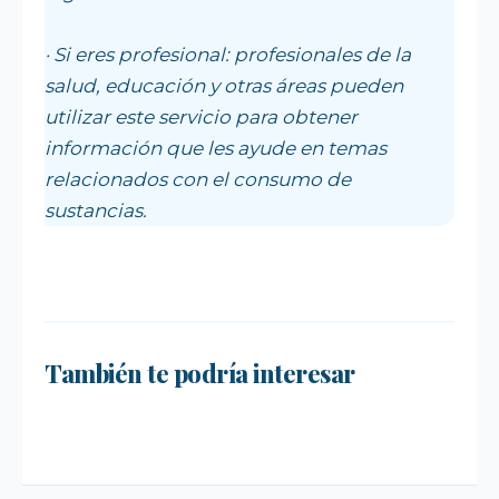
· Si eres profesional: profesionales de la
salud, educación y otras áreas pueden
utilizar este servicio para obtener
información que les ayude en temas
relacionados con el consumo de
sustancias.
SIGUIENTE
SIGUIENTE
Seremi de Desarrollo Social y Familia
SIGUIENTE
FONDEVE 2026: Entrega de más de $66
mantiene despliegue para apoyar a
También te podría interesar
Valparaíso vuelve a posicionarse como
millones a 62 juntas de vecinos en
niños y adolescentes durante la
la ciudad con la conexión a internet
Cauquenes
emergencia.
más rápida del mundo