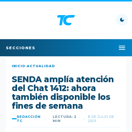
SECCIONES
INICIO
INICIO
›
ACTUALIDAD
SENDA amplía atención
LO ÚLTIMO
del Chat 1412: ahora
LO MÁS LEÍDO
también disponible los
fines de semana
POLÍTICA
REDACCIÓN
LECTURA: 2
8 DE JULIO DE
•
•
•
POLICIAL
TC
MIN
2025